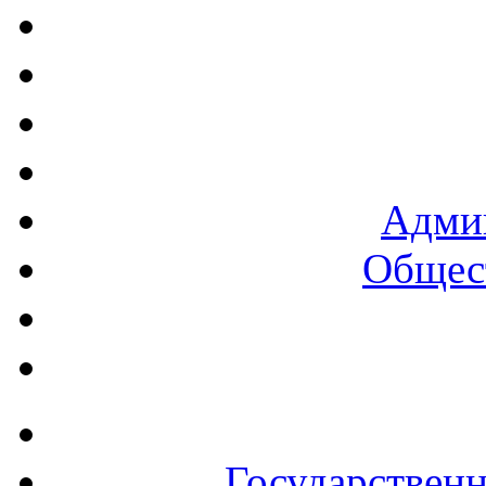
Админ
Общест
Государствен