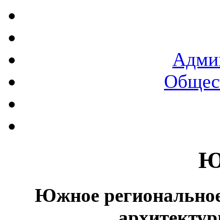
Админ
Общест
Ю
Южное региональное
архитектур