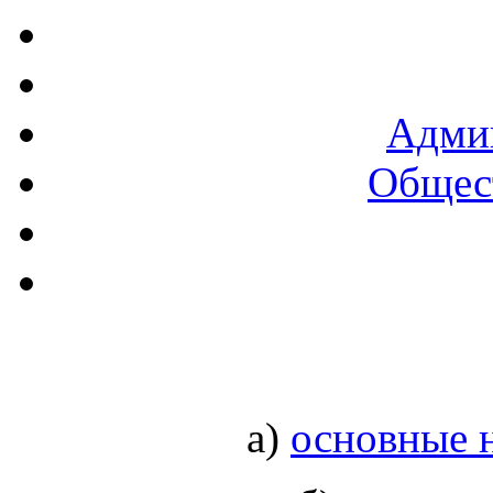
Админ
Общест
а)
основные н