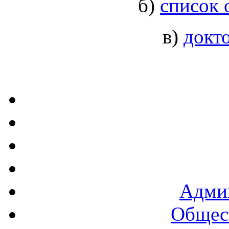
б)
список 
в)
докт
Админ
Общест