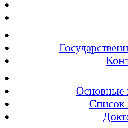
Государствен
Конт
Основные 
Список 
Докт